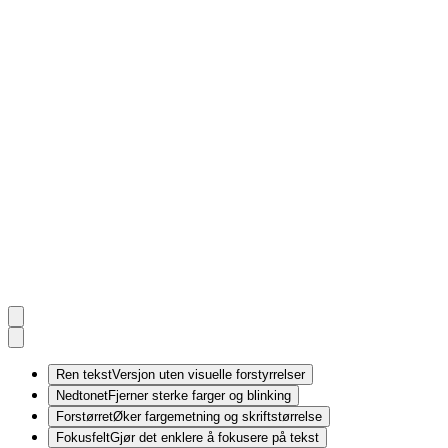
Ren tekst
Versjon uten visuelle forstyrrelser
Nedtonet
Fjerner sterke farger og blinking
Forstørret
Øker fargemetning og skriftstørrelse
Fokusfelt
Gjør det enklere å fokusere på tekst