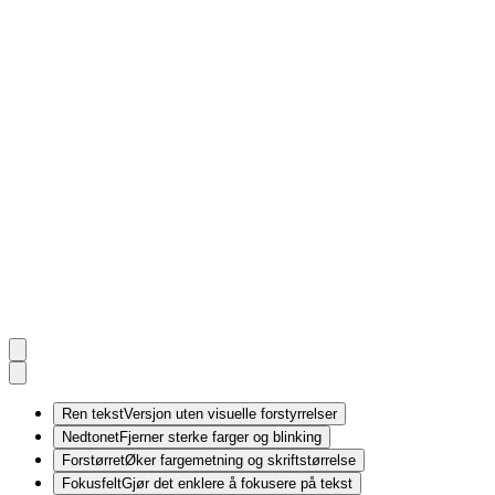
Ren tekst
Versjon uten visuelle forstyrrelser
Nedtonet
Fjerner sterke farger og blinking
Forstørret
Øker fargemetning og skriftstørrelse
Fokusfelt
Gjør det enklere å fokusere på tekst