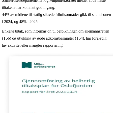
Samferdselsdepartementet og Miljødirektoratet melder at de fleste
tiltakene har kommet godt i gang.
44% av midlene til statlig sikrede friluftsområder gikk til strandsonen
i 2024, og 48% i 2025.
Enkelte tiltak, som informasjon til befolkningen om allemannsretten
(T56) og utvikling av gode adkomstløsninger (T54), har foreløpig
lav aktivitet eller mangler rapportering.