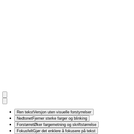
Ren tekst
Versjon uten visuelle forstyrrelser
Nedtonet
Fjerner sterke farger og blinking
Forstørret
Øker fargemetning og skriftstørrelse
Fokusfelt
Gjør det enklere å fokusere på tekst