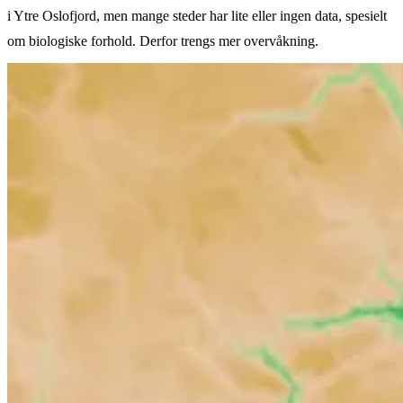
i Ytre Oslofjord, men mange steder har lite eller ingen data, spesielt
om biologiske forhold. Derfor trengs mer overvåkning.