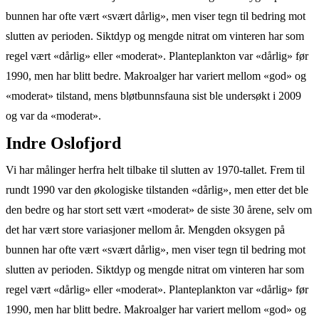
bunnen har ofte vært «svært dårlig», men viser tegn til bedring mot
slutten av perioden. Siktdyp og mengde nitrat om vinteren har som
regel vært «dårlig» eller «moderat». Planteplankton var «dårlig» før
1990, men har blitt bedre. Makroalger har variert mellom «god» og
«moderat» tilstand, mens bløtbunnsfauna sist ble undersøkt i 2009
og var da «moderat».
Indre Oslofjord
Vi har målinger herfra helt tilbake til slutten av 1970-tallet. Frem til
rundt 1990 var den økologiske tilstanden «dårlig», men etter det ble
den bedre og har stort sett vært «moderat» de siste 30 årene, selv om
det har vært store variasjoner mellom år. Mengden oksygen på
bunnen har ofte vært «svært dårlig», men viser tegn til bedring mot
slutten av perioden. Siktdyp og mengde nitrat om vinteren har som
regel vært «dårlig» eller «moderat». Planteplankton var «dårlig» før
1990, men har blitt bedre. Makroalger har variert mellom «god» og