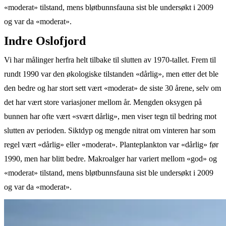
«moderat» tilstand, mens bløtbunnsfauna sist ble undersøkt i 2009
og var da «moderat».
Indre Oslofjord
Vi har målinger herfra helt tilbake til slutten av 1970-tallet. Frem til
rundt 1990 var den økologiske tilstanden «dårlig», men etter det ble
den bedre og har stort sett vært «moderat» de siste 30 årene, selv om
det har vært store variasjoner mellom år. Mengden oksygen på
bunnen har ofte vært «svært dårlig», men viser tegn til bedring mot
slutten av perioden. Siktdyp og mengde nitrat om vinteren har som
regel vært «dårlig» eller «moderat». Planteplankton var «dårlig» før
1990, men har blitt bedre. Makroalger har variert mellom «god» og
«moderat» tilstand, mens bløtbunnsfauna sist ble undersøkt i 2009
og var da «moderat».