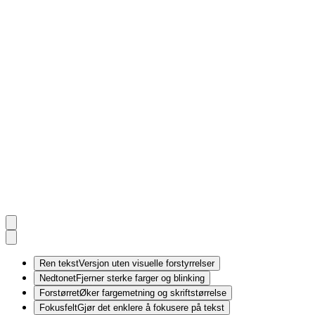
Ren tekst
Versjon uten visuelle forstyrrelser
Nedtonet
Fjerner sterke farger og blinking
Forstørret
Øker fargemetning og skriftstørrelse
Fokusfelt
Gjør det enklere å fokusere på tekst