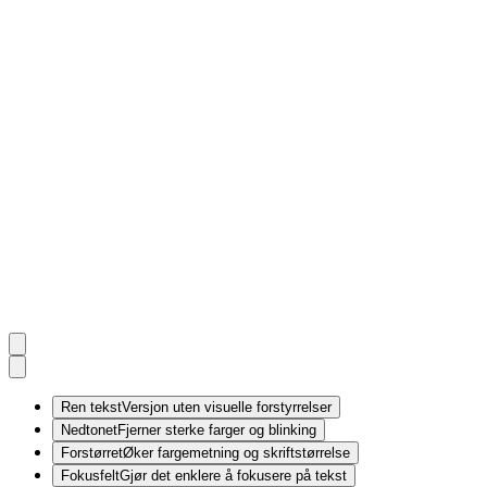
Ren tekst
Versjon uten visuelle forstyrrelser
Nedtonet
Fjerner sterke farger og blinking
Forstørret
Øker fargemetning og skriftstørrelse
Fokusfelt
Gjør det enklere å fokusere på tekst